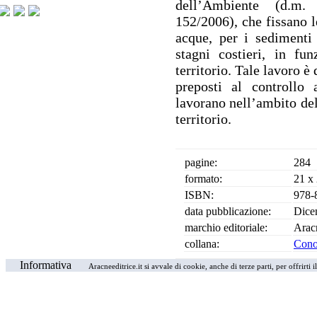
dell’Ambiente (d.m.
152/2006), che fissano le
acque, per i sedimenti
stagni costieri, in fu
territorio. Tale lavoro è 
preposti al controllo 
lavorano nell’ambito del
territorio.
pagine:
284
formato:
21 x
ISBN:
978-
data pubblicazione:
Dice
marchio editoriale:
Arac
collana:
Conos
Informativa
Aracneeditrice.it si avvale di cookie, anche di terze parti, per offrirti