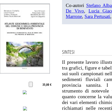
Co-autori
Stefano Alba
De Vivo
,
Lucia Giac
Marrone
,
Sara Pertusati
SINTESI
Il presente lavoro illus
tra grafici, figure e tabel
sui suoli campionati nel
sedimenti fluviali camp
provincia sannita. I
35,00 €
strumento di notevole 
quanto concerne la valu
dei vari elementi chimici
richiamati nelle recen