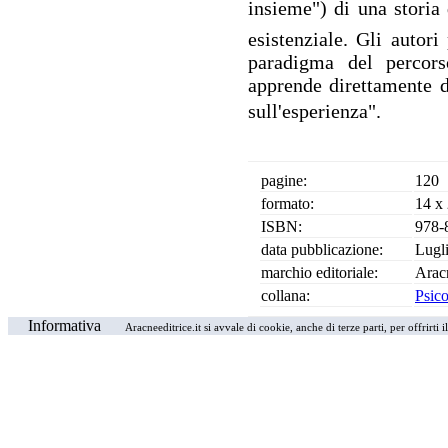
insieme") di una stori
esistenziale. Gli autor
paradigma del percors
apprende direttamente d
sull'esperienza".
pagine:
120
formato:
14 x
ISBN:
978-
data pubblicazione:
Lugl
marchio editoriale:
Arac
collana:
Psico
Informativa
Aracneeditrice.it si avvale di cookie, anche di terze parti, per offrirti