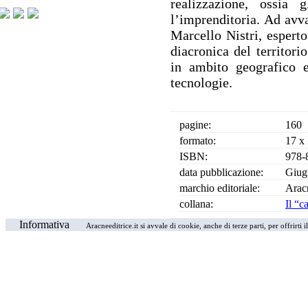
realizzazione, ossia 
l’imprenditoria. Ad avva
Marcello Nistri, esperto
diacronica del territori
in ambito geografico e
tecnologie.
pagine:
160
formato:
17 x
ISBN:
978-
data pubblicazione:
Giug
marchio editoriale:
Arac
collana:
Il “c
Informativa
Aracneeditrice.it si avvale di cookie, anche di terze parti, per offrirti