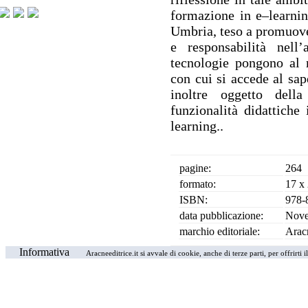
formazione in e–learnin
Umbria, teso a promuove
e responsabilità nell
tecnologie pongono al 
con cui si accede al sape
inoltre oggetto dell
funzionalità didattiche
learning..
pagine:
264
formato:
17 x
ISBN:
978-
data pubblicazione:
Nove
marchio editoriale:
Arac
Informativa
Aracneeditrice.it si avvale di cookie, anche di terze parti, per offrirti