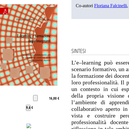
Co-autori
Floriana Falcinelli
SINTESI
L’e–learning può esse
scenario formativo, un a
la formazione dei docent
loro professionalità. Il
un contesto in cui esp
della propria visione 
16,00 €
l’ambiente di apprend
9,6 €
collaborativo aperto in
vista e costruire per
professionalità docent
riflessione in tale ambi