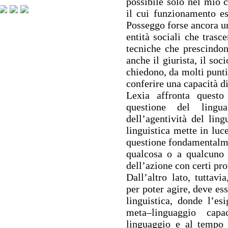
possibile solo nel mio c
il cui funzionamento es
Posseggo forse ancora un
entità sociali che trasc
tecniche che prescindon
anche il giurista, il soc
chiedono, da molti punti 
conferire una capacità d
Lexia affronta questo 
questione del lingua
dell’agentività del lin
linguistica mette in luc
questione fondamentalmen
qualcosa o a qualcuno 
dell’azione con certi prot
Dall’altro lato, tuttavi
per poter agire, deve ess
linguistica, donde l’es
meta–linguaggio capa
linguaggio e al tempo s