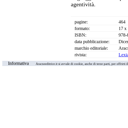
agentività.
pagine:
464
formato:
17 x
ISBN:
978-
data pubblicazione:
Dice
marchio editoriale:
Arac
rivista:
Lexi
Informativa
Aracneeditrice.it si avvale di cookie, anche di terze parti, per offrirti