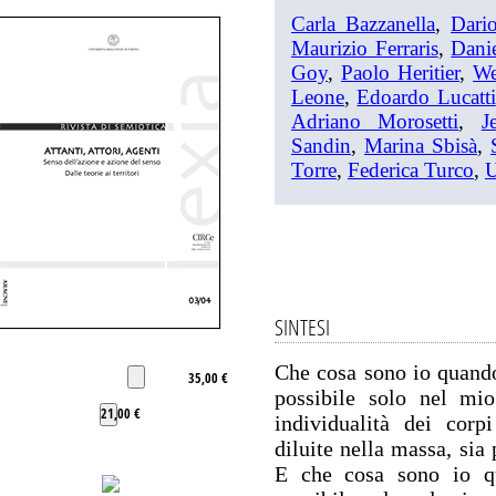
Carla Bazzanella
,
Dari
Maurizio Ferraris
,
Dani
Goy
,
Paolo Heritier
,
We
Leone
,
Edoardo Lucatti
Adriano Morosetti
,
J
Sandin
,
Marina Sbisà
,
Torre
,
Federica Turco
,
U
SINTESI
Che cosa sono io quando 
35,00 €
possibile solo nel mio
21,00 €
individualità dei corp
diluite nella massa, sia
E che cosa sono io q