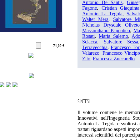
Antonio De Santis
,
Giuse
Fagone
,
Cristian Giaquinta
Antonio La Tegola
,
Salvat
Walter Mera
,
Salvatore M
Nicholas Drysdale Oliveto
Massimiliano Pappatico
,
Ma
Rosati
,
Maria Salerno
,
Ado
Sciacca
,
Salvatore Sessa
71,00 €
Terravecchia
,
Francesco Tor
Valarezo
,
Francesco Vincipr
Zito
,
Francesca Zuccarello
SINTESI
Il volume contiene le memori
Innovativi nell'Ingegneria St
Antonio La Tegola e svoltosi a
trattati riguardano aspetti import
interessi scientifici dei partecipa