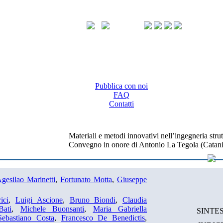
Pubblica con noi
FAQ
Contatti
Materiali e metodi innovativi nell’ingegneria strut
Convegno in onore di Antonio La Tegola (Catania
gesilao Marinetti
,
Fortunato Motta
,
Giuseppe
ici
,
Luigi Ascione
,
Bruno Biondi
,
Claudia
Bati
,
Michele Buonsanti
,
Maria Gabriella
SINTES
Sebastiano Costa
,
Francesco De Benedictis
,