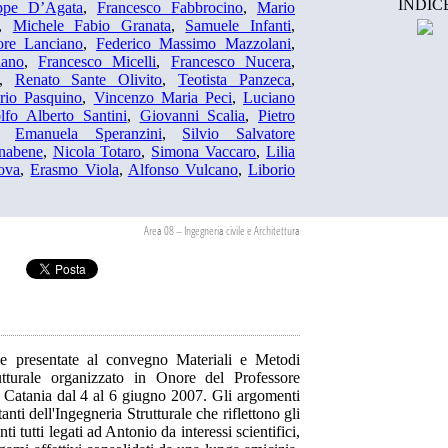
INDIC
ppe D’Agata
,
Francesco Fabbrocino
,
Mario
,
Michele Fabio Granata
,
Samuele Infanti
,
ore Lanciano
,
Federico Massimo Mazzolani
,
iano
,
Francesco Micelli
,
Francesco Nucera
,
,
Renato Sante Olivito
,
Teotista Panzeca
,
rio Pasquino
,
Vincenzo Maria Peci
,
Luciano
lfo Alberto Santini
,
Giovanni Scalia
,
Pietro
,
Emanuela Speranzini
,
Silvio Salvatore
nabene
,
Nicola Totaro
,
Simona Vaccaro
,
Lilia
ova
,
Erasmo Viola
,
Alfonso Vulcano
,
Liborio
Area 08 – Ingegneria civile e Architettura
e presentate al convegno Materiali e Metodi
rutturale organizzato in Onore del Professore
 Catania dal 4 al 6 giugno 2007. Gli argomenti
anti dell'Ingegneria Strutturale che riflettono gli
nti tutti legati ad Antonio da interessi scientifici,