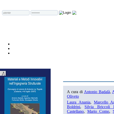
A cura di
Antonio Badalà
,
A
Oliveto
Laura Anania
,
Marcello Ar
Boldrini
,
Silvia Briccoli 
Castellano
,
Mario Como
,