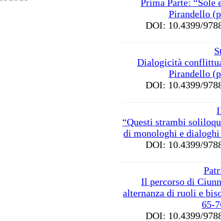
Prima Parte: “Sole 
Pirandello (
DOI: 10.4399/9
S
Dialogicità conflittua
Pirandello (
DOI: 10.4399/9
I
“Questi strambi soliloqui
di monologhi e dialoghi 
DOI: 10.4399/9
Patr
Il percorso di Ciun
alternanza di ruoli e bis
65-7
DOI: 10.4399/9