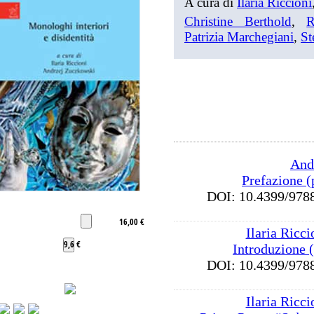
A cura di
Ilaria Riccioni
Christine Berthold
,
R
Patrizia Marchegiani
,
St
And
Prefazione (
DOI: 10.4399/9
16,00 €
Ilaria Ricci
9,6 €
Introduzione 
DOI: 10.4399/9
Ilaria Ricci