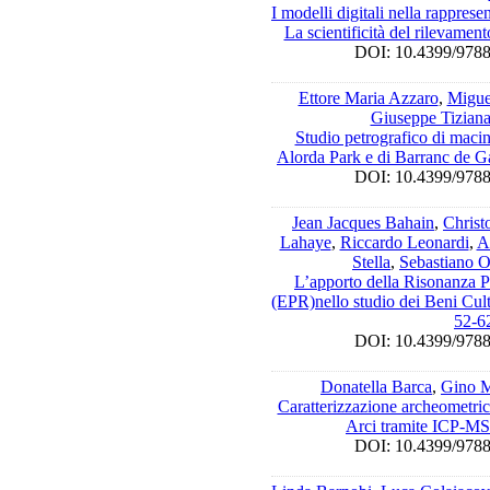
I modelli digitali nella rapprese
La scientificità del rilevament
DOI: 10.4399/9
Ettore Maria Azzaro
,
Migue
Giuseppe Tiziana 
Studio petrografico di macine
Alorda Park e di Barranc de G
DOI: 10.4399/9
Jean Jacques Bahain
,
Christ
Lahaye
,
Riccardo Leonardi
,
A
Stella
,
Sebastiano O
L’apporto della Risonanza P
(EPR)nello studio dei Beni Cultu
52-6
DOI: 10.4399/9
Donatella Barca
,
Gino M
Caratterizzazione archeometric
Arci tramite ICP-MS
DOI: 10.4399/9