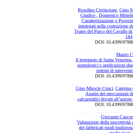
Rosolino Cirrincione
,
Gino M
Giudice
,
Domenico Miriell
Caratterizzazione e Provenie
impiegati nella costruzione d
Teatro del Parco del Cavallo di
184
DOI: 10.4399/97
Mauro C
Il terremoto di Santa Venerina 
sismologici e applicazioni di
sistemi di interven
DOI: 10.4399/97
Gino Mirocle Crisci
,
Caterina
Analisi dei meccanismi di
calcarenitici dovuti all’azion
DOI: 10.4399/97
Giovanni Casco
Valutazione della suscettività al
dei fabbricati rurali tradizion
studio (pag.