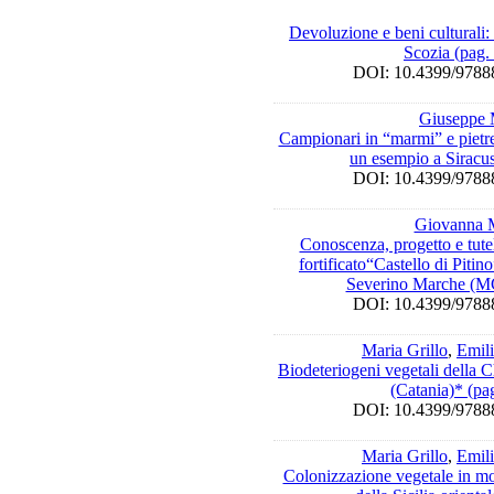
Devoluzione e beni culturali: i
Scozia (pag.
DOI: 10.4399/97
Giuseppe 
Campionari in “marmi” e pietre
un esempio a Siracu
DOI: 10.4399/97
Giovanna 
Conoscenza, progetto e tute
fortificato“Castello di Piti
Severino Marche (MC
DOI: 10.4399/97
Maria Grillo
,
Emili
Biodeteriogeni vegetali della 
(Catania)* (pa
DOI: 10.4399/97
Maria Grillo
,
Emili
Colonizzazione vegetale in mo