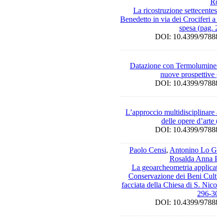
R
La ricostruzione settecente
Benedetto in via dei Crociferi a
spesa (pag.
DOI: 10.4399/97
Datazione con Termoluminesc
nuove prospettive
DOI: 10.4399/97
L’approccio multidisciplinare 
delle opere d’arte
DOI: 10.4399/97
Paolo Censi
,
Antonino Lo G
Rosalda Anna 
La geoarcheometria applicat
Conservazione dei Beni Cultu
facciata della Chiesa di S. Nic
296-3
DOI: 10.4399/97