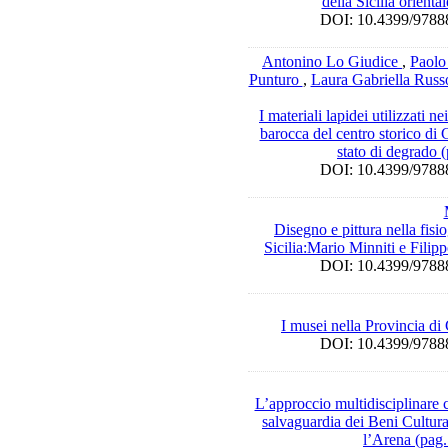
della Sicilia orient
DOI: 10.4399/97
Antonino Lo Giudice
,
Paolo
Punturo
,
Laura Gabriella Russ
I materiali lapidei utilizzati
barocca del centro storico di 
stato di degrado 
DOI: 10.4399/97
Disegno e pittura nella fis
Sicilia:Mario Minniti e Filip
DOI: 10.4399/97
I musei nella Provincia di
DOI: 10.4399/97
L’approccio multidisciplinare 
salvaguardia dei Beni Cultura
l’Arena (pag