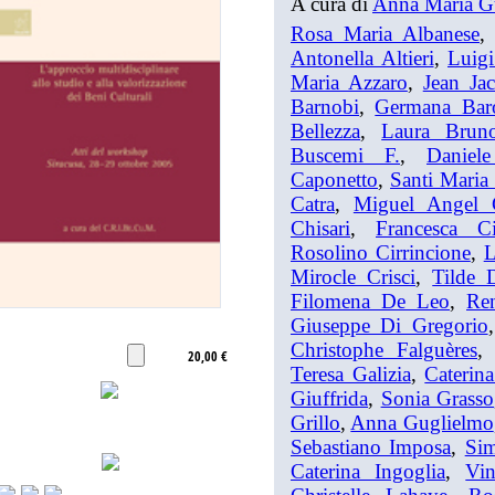
A cura di
Anna Maria G
Rosa Maria Albanese
Antonella Altieri
,
Luigi
Maria Azzaro
,
Jean Ja
Barnobi
,
Germana Bar
Bellezza
,
Laura Brun
Buscemi F.
,
Daniel
Caponetto
,
Santi Maria
Catra
,
Miguel Angel 
Chisari
,
Francesca C
Rosolino Cirrincione
,
L
Mirocle Crisci
,
Tilde 
Filomena De Leo
,
Re
Giuseppe Di Gregorio
Christophe Falguères
20,00 €
Teresa Galizia
,
Caterin
Giuffrida
,
Sonia Grasso
Grillo
,
Anna Guglielmo
Sebastiano Imposa
,
Sim
Caterina Ingoglia
,
Vi