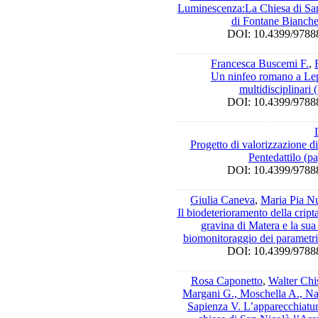
Luminescenza:La Chiesa di Sa
di Fontane Bianche
DOI: 10.4399/97
Francesca Buscemi F.
,
Un ninfeo romano a Lep
multidisciplinari
DOI: 10.4399/97
Progetto di valorizzazione di
Pentedattilo (p
DOI: 10.4399/97
Giulia Caneva
,
Maria Pia N
Il biodeterioramento della cript
gravina di Matera e la sua 
biomonitoraggio dei parametri
DOI: 10.4399/97
Rosa Caponetto
,
Walter Chi
Margani G., Moschella A., Na
Sapienza V. L’apparecchiatura