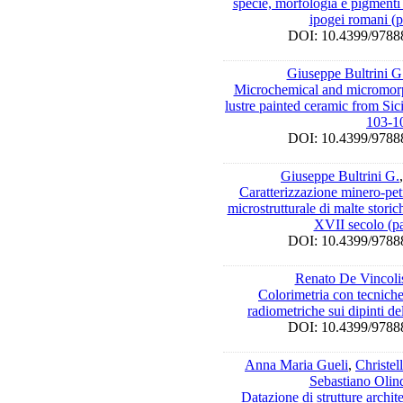
specie, morfologia e pigmenti 
ipogei romani (
DOI: 10.4399/97
Giuseppe Bultrini G
Microchemical and micromorph
lustre painted ceramic from Sici
103-1
DOI: 10.4399/97
Giuseppe Bultrini G.
Caratterizzazione minero-pet
microstrutturale di malte storic
XVII secolo (p
DOI: 10.4399/97
Renato De Vincoli
Colorimetria con tecniche
radiometriche sui dipinti d
DOI: 10.4399/97
Anna Maria Gueli
,
Christel
Sebastiano Olin
Datazione di strutture archi