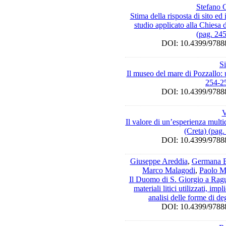
Stefano 
Stima della risposta di sito e
studio applicato alla Chiesa 
(pag. 24
DOI: 10.4399/97
S
Il museo del mare di Pozzallo: 
254-2
DOI: 10.4399/97
V
Il valore di un’esperienza multid
(Creta) (pag
DOI: 10.4399/97
Giuseppe Areddia
,
Germana 
Marco Malagodi
,
Paolo M
Il Duomo di S. Giorgio a Ragu
materiali litici utilizzati, imp
analisi delle forme di d
DOI: 10.4399/97