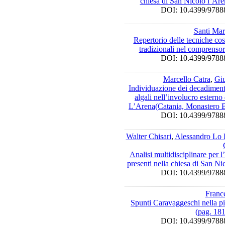
chiesa di San Nicolò l’Ar
DOI: 10.4399/97
Santi Mar
Repertorio delle tecniche costr
tradizionali nel comprenso
DOI: 10.4399/97
Marcello Catra
,
Gi
Individuazione dei decadimenti
algali nell’involucro esterno
L’Arena(Catania, Monastero B
DOI: 10.4399/97
Walter Chisari
,
Alessandro Lo 
Analisi multidisciplinare per 
presenti nella chiesa di San N
DOI: 10.4399/97
Franc
Spunti Caravaggeschi nella pit
(pag. 18
DOI: 10.4399/97