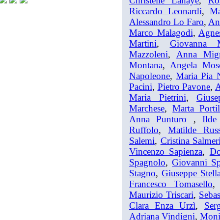
Christelle Lahaye
,
Ro
Riccardo Leonardi
,
Ma
Alessandro Lo Faro
,
An
Marco Malagodi
,
Agne
Martini
,
Giovanna M
Mazzoleni
,
Anna Mig
Montana
,
Angela Mosc
Napoleone
,
Maria Pia 
Pacini
,
Pietro Pavone
,
A
Maria Pietrini
,
Giuse
Marchese
,
Marta Porti
Anna Punturo
,
Ilde
Ruffolo
,
Matilde Rus
Salemi
,
Cristina Salmer
Vincenzo Sapienza
,
Do
Spagnolo
,
Giovanni S
Stagno
,
Giuseppe Stell
Francesco Tomasello
Maurizio Triscari
,
Sebas
Clara Enza Urzì
,
Ser
Adriana Vindigni
,
Moni