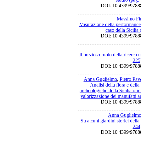
DOI: 10.4399/97
Massimo Fin
Misurazione della performance e 
caso della Sicilia
DOI: 10.4399/97
Il prezioso ruolo della ricerca 
225
DOI: 10.4399/97
Anna Guglielmo
,
Pietro Pav
Analisi della flora e della
archeologiche della Sicilia orien
valorizzazione dei manufatti a
DOI: 10.4399/97
Anna Guglielm
Su alcuni giardini storici della
244
DOI: 10.4399/97