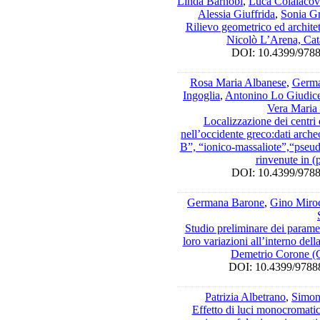
Linda Barnobi
,
Luca Colaiaco
Alessia Giuffrida
,
Sonia G
Rilievo geometrico ed archite
Nicolò L’Arena, Cat
DOI: 10.4399/9
Rosa Maria Albanese
,
Germa
Ingoglia
,
Antonino Lo Giudic
Vera Maria
Localizzazione dei centri
nell’occidente greco:dati arche
B”, “ionico-massaliote”,“pseud
rinvenute in (
DOI: 10.4399/9
Germana Barone
,
Gino Miroc
Studio preliminare dei paramet
loro variazioni all’interno del
Demetrio Corone (C
DOI: 10.4399/97
Patrizia Albetrano
,
Simon
Effetto di luci monocromati