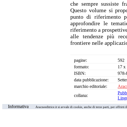
che sempre sussiste fra
Questo volume si prop
punto di riferimento p
approfondire le temati
riferimento a prospettive
alle tendenze più rece
frontiere nelle applicazi
pagine:
592
formato:
17 x
ISBN:
978-
data pubblicazione:
Sett
marchio editoriale:
Aracn
Pubb
collana:
Ling
Informativa
Aracneeditrice.it si avvale di cookie, anche di terze parti, per offrirti