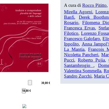
A cura di
Rocco Pititto
,
Mirella Agorni
,
Lorenzo
Banfi
,
Derek Boothm
Rosario
,
Filomena Dio
Francesca Ervas
,
Stefa
Filotico
,
Lorenzo Fossat
Francesco Galofaro
,
Eli
Ippolito
,
Anna Jampol’
La Mantia
,
Francois 
Nicoletta Pancheri
,
Mari
Pucci
,
Roberto Pujia
,
Santambrogio
,
Domen
Valentina Sommella
,
Ro
Sandro Zucchi
,
Maria C
30,00 €
18,00 €