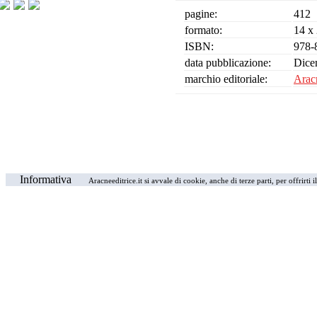
pagine:
412
formato:
14 x
ISBN:
978-
data pubblicazione:
Dice
marchio editoriale:
Aracn
Informativa
Aracneeditrice.it si avvale di cookie, anche di terze parti, per offrirti