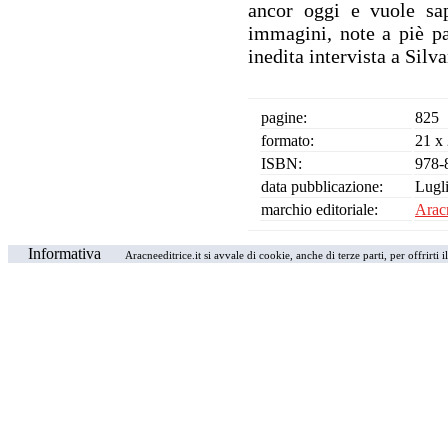
ancor oggi e vuole sap
immagini, note a piè pa
inedita intervista a Sil
pagine:
825
formato:
21 x
ISBN:
978-
data pubblicazione:
Lugl
marchio editoriale:
Aracn
Informativa
Aracneeditrice.it si avvale di cookie, anche di terze parti, per offrirti