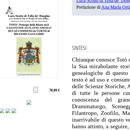
Luca Scotto di Tella de’ Doug
Prefazione di
Ana María Orti
SINTESI
Chiunque conosce Totò 
la Sua mirabolante stori
genealogiche di questo
testo è ad uso e consum
delle Scienze Storiche, 
78,00 €
di tutte le persone cu
conoscenza del gra
Drammaturgo, Sceneggi
Filantropo, Zoofilo, M
inarrivabile di questo v
hanno attinto, a seguire, 