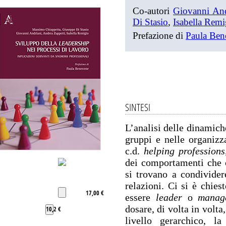
Co-autori
Giovanni And
Di Stasio
,
Isabella Remi
Prefazione di
Paula Ben
SINTESI
L’analisi delle dinamic
gruppi e nelle organizza
c.d.
helping professions
dei comportamenti che c
si trovano a condividere
relazioni. Ci si è chiest
17,00 €
essere
leader
o
manag
dosare, di volta in volta
10,2 €
livello gerarchico, 