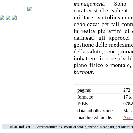
management
. Sono st
caratteristiche salien
militare, sottolineando
debolezza: per tali cont
in realtà più affini di
delineati gli approcci
gestione delle medesime 
della salute, bene primar
imbattere in due rischi
piano fisico e mentale,
burnout
.
pagine:
272
formato:
17 x
ISBN:
978-
data pubblicazione:
Marz
marchio editoriale:
Aracn
Informativa
Aracneeditrice.it si avvale di cookie, anche di terze parti, per offrirti