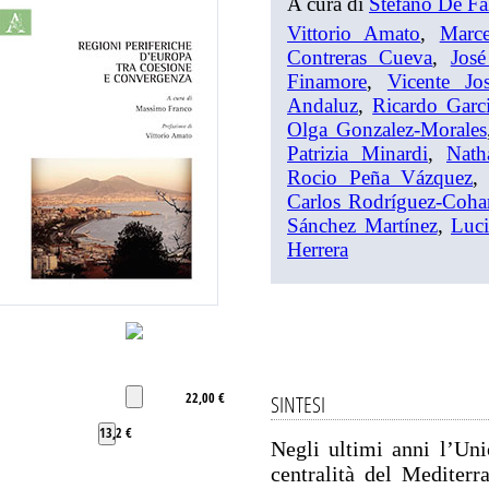
A cura di
Stefano De Fa
Vittorio Amato
,
Marc
Contreras Cueva
,
Jos
Finamore
,
Vicente Jo
Andaluz
,
Ricardo Garc
Olga Gonzalez-Morales
Patrizia Minardi
,
Nath
Rocio Peña Vázquez
Carlos Rodríguez-Coha
Sánchez Martínez
,
Luci
Herrera
22,00 €
SINTESI
13,2 €
Negli ultimi anni l’Uni
centralità del Mediterr