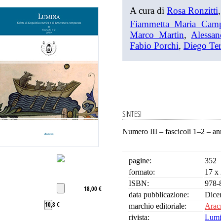
A cura di
Rosa Ronzitti
Fiammetta Maria Cam
Marco Martin
,
Alessa
Fabio Porchi
,
Diego Te
SINTESI
Numero III – fascicoli 1–2 – a
pagine:
352
formato:
17 x
ISBN:
978-
18,00 €
data pubblicazione:
Dice
10,8 €
marchio editoriale:
Aracn
rivista:
Lumi