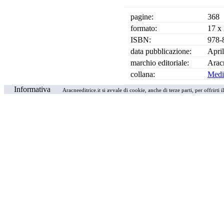
pagine:
368
formato:
17 x
ISBN:
978-
data pubblicazione:
Apri
marchio editoriale:
Arac
collana:
Medi
Informativa
Aracneeditrice.it si avvale di cookie, anche di terze parti, per offrirti