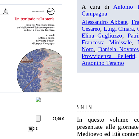
A cura di
Antonio 
Campagna
Alessandro Abbate
,
Fr
Cesareo
,
Luigi Chiara
,
Elina Gugliuzzo
,
Patr
Francesca Minissale
,
Noto
,
Daniela Novares
Provvidenza Pelleriti
Antonino Teramo
SINTESI
27,00 €
In questo volume con
presentate alle giornat
16,2 €
Medioevo ed Età contem