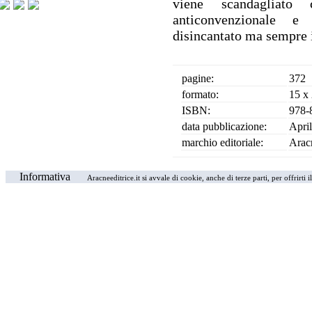
viene scandagliat
anticonvenzionale e
disincantato ma sempre 
pagine:
372
formato:
15 x
ISBN:
978-
data pubblicazione:
Apri
marchio editoriale:
Arac
Informativa
Aracneeditrice.it si avvale di cookie, anche di terze parti, per offrirti