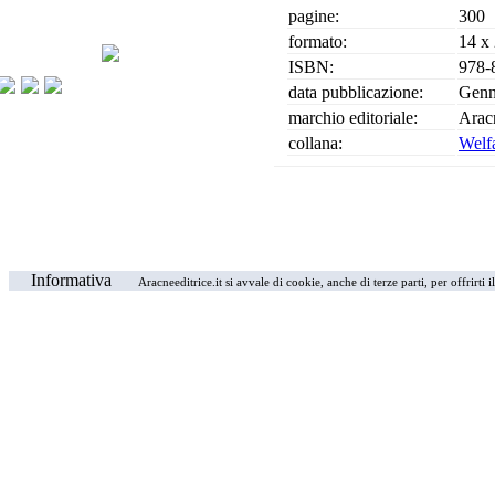
pagine:
300
formato:
14 x
ISBN:
978-
data pubblicazione:
Genn
marchio editoriale:
Arac
collana:
Welf
Informativa
Aracneeditrice.it si avvale di cookie, anche di terze parti, per offrirti