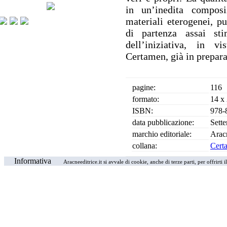
in un’inedita composi
materiali eterogenei, p
di partenza assai st
dell’iniziativa, in v
Certamen, già in prepara
pagine:
116
formato:
14 x
ISBN:
978-
data pubblicazione:
Sett
marchio editoriale:
Arac
collana:
Cert
Informativa
Aracneeditrice.it si avvale di cookie, anche di terze parti, per offrirti