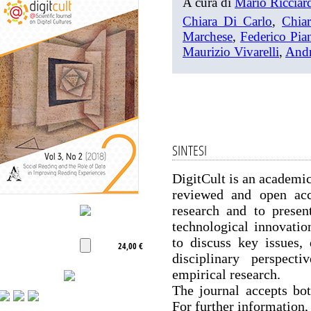
A cura di
Mario Ricciar
Chiara Di Carlo
,
Chiar
Marchese
,
Federico Pia
Maurizio Vivarelli
,
Andr
SINTESI
DigitCult is an academic
reviewed and open acce
research and to present
technological innovatio
to discuss key issues,
24,00 €
disciplinary perspect
empirical research.
The journal accepts bot
For further information,