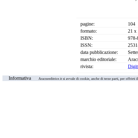
pagine:
104
formato:
21 x
ISBN:
978-
ISSN:
2531
data pubblicazione:
Sett
marchio editoriale:
Arac
rivista:
Digit
Informativa
Aracneeditrice.it si avvale di cookie, anche di terze parti, per offrirti