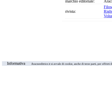
marchio editoriale:
Arac
Filos
rivista:
Righ
Volu
Informativa
Aracneeditrice.it si avvale di cookie, anche di terze parti, per offrirti