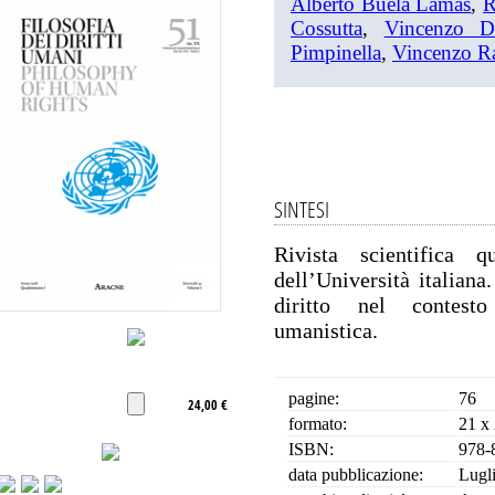
Alberto Buela Lamas
,
R
Cossutta
,
Vincenzo D’
Pimpinella
,
Vincenzo R
SINTESI
Rivista scientifica q
dell’Università italiana
diritto nel contesto
umanistica.
pagine:
76
24,00 €
formato:
21 x
ISBN:
978-
data pubblicazione:
Lugl