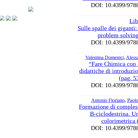
DOI: 10.4399/9
Lib
Sulle spalle dei giganti:
problem solving
DOI: 10.4399/9
Valentina Domenici
,
Aless
“Fare Chimica con l
didattiche di introduzio
(pag. 5
DOI: 10.4399/9
Antonio Floriano
,
Paol
Formazione di compless
B-ciclodestrina. U
colorimetrica 
DOI: 10.4399/9