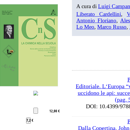
A cura di
Luigi Campan
Liberato Cardellini
,
V
Antonio Floriano
,
Ale
Lo Meo
,
Marco Russo
,
P
Editoriale. L‘Europa “v
uccidono le api: succ
(pag. 
DOI: 10.4399/9
12,00 €
7,2 €
P
Dalla Copertina. John