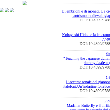
Di embrioni e di monaci. La cre
tantrismo medievale gia
DOI: 10.4399/9
Kobayashi Hideo e la letteratu
77-9
DOI: 10.4399/9
Si
“Teaching the Japanese dummi
dummy da/desu (
DOI: 10.4399/9
Gi
L’accento tonale del giappon
italofoni.Un’indagine fonetic
DOI: 10.4399/9
Gio
Madama Butterfly e il diritt
attraverso lo sguardo del 