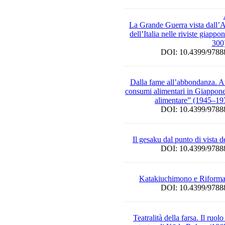
La Grande Guerra vista dall’As
dell’Italia nelle riviste giap
300
DOI: 10.4399/97
Dalla fame all’abbondanza. A
consumi alimentari in Giappone
alimentare” (1945–19
DOI: 10.4399/97
Il gesaku dal punto di vista d
DOI: 10.4399/97
Katakiuchimono e Riforma
DOI: 10.4399/97
Teatralità della farsa. Il ruo