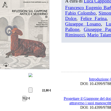
A cura di
Luca Capponce
Francesco Eugenio Barb
Fabio Colombo
,
Simon
Dolce
,
Felice Farina
,
Giuseppe Losano
,
Lu
Pallone
,
Giuseppe Pap
Riminucci
,
Mario Tala
Introduzione 
DOI: 10.4399/9
22,00 €
13,2 €
Progettare il Giappone del d
attraverso i suoi manoscrit
DOI: 10.4399/9