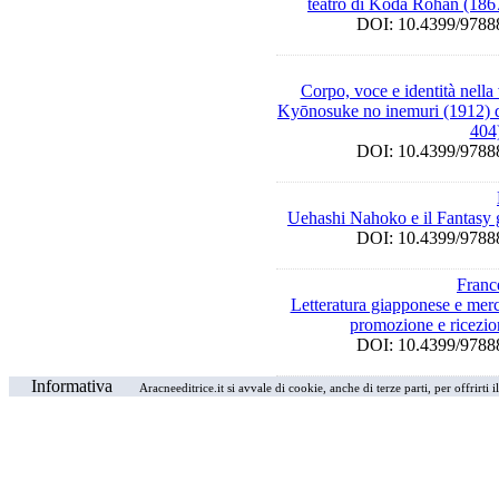
teatro di Kōda Rohan (186
DOI: 10.4399/97
Corpo, voce e identità nella 
Kyōnosuke no inemuri (1912) 
404
DOI: 10.4399/97
Uehashi Nahoko e il Fantasy 
DOI: 10.4399/97
Franc
Letteratura giapponese e mer
promozione e ricezio
DOI: 10.4399/97
Informativa
Aracneeditrice.it si avvale di cookie, anche di terze parti, per offrirti