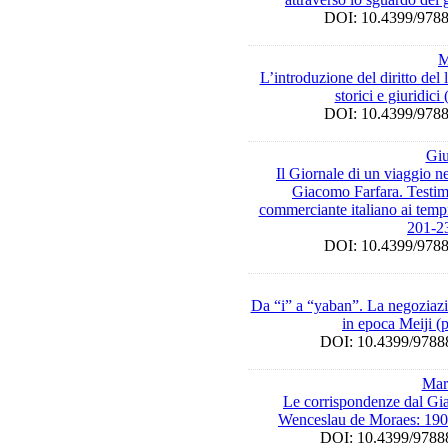
DOI: 10.4399/9
M
L’introduzione del diritto del
storici e giuridici
DOI: 10.4399/9
Giu
Il Giornale di un viaggio 
Giacomo Farfara. Testim
commerciante italiano ai temp
201-2
DOI: 10.4399/9
Da “i” a “yaban”. La negoziazi
in epoca Meiji (
DOI: 10.4399/97
Mar
Le corrispondenze dal Gi
Wenceslau de Moraes: 190
DOI: 10.4399/97