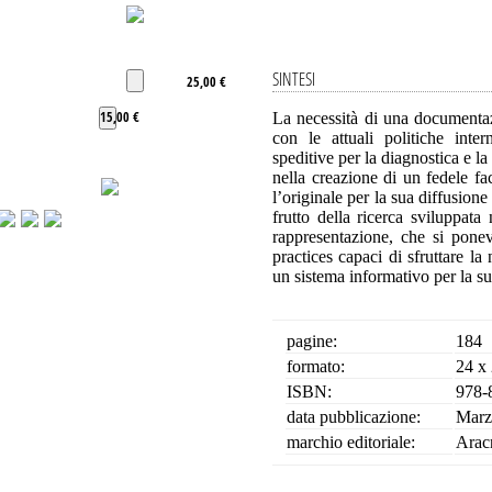
SINTESI
25,00 €
15,00 €
La necessità di una documentazi
con le attuali politiche inter
speditive per la diagnostica e la
nella creazione di un fedele fac
l’originale per la sua diffusion
frutto della ricerca sviluppata
rappresentazione, che si ponev
practices capaci di sfruttare l
un sistema informativo per la 
pagine:
184
formato:
24 x
ISBN:
978-
data pubblicazione:
Marz
marchio editoriale:
Arac