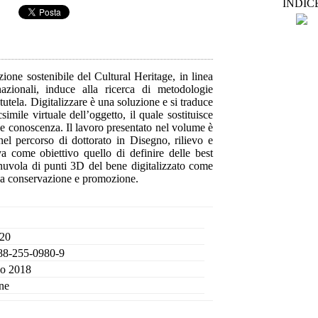
INDIC
one sostenibile del Cultural Heritage, in linea
nazionali, induce alla ricerca di metodologie
 tutela. Digitalizzare è una soluzione e si traduce
simile virtuale dell’oggetto, il quale sostituisce
e e conoscenza. Il lavoro presentato nel volume è
 nel percorso di dottorato in Disegno, rilievo e
a come obiettivo quello di definire delle best
a nuvola di punti 3D del bene digitalizzato come
sua conservazione e promozione.
 20
88-255-0980-9
o 2018
ne