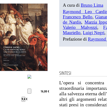
A cura di
Bruno Lima
Raymond Leo Cardin
Francesco Bello
,
Gianan
de Nardis
,
Marzia Ippol
Valerio Malvezzi
,
F
Mauriello
,
Luigi Negri
,
Prefazione di
Raymond 
SINTESI
L’opera si concentra
straordinaria importanz
16,00 €
alla salvezza eterna del
altri gli argomenti rela
9,6 €
stati presi in considera