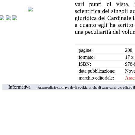
vari punti di vista,
scientifica dei singoli a
giuridica del Cardinale 
a quanto egli ha scritto
una peculiarità del volu
pagine:
208
formato:
17 x
ISBN:
978-
data pubblicazione:
Nove
marchio editoriale:
Aracn
Informativa
Aracneeditrice.it si avvale di cookie, anche di terze parti, per offrirti