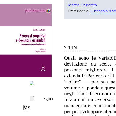
Matteo Cristofaro
Prefazione di
Gianpaolo Abat
SINTESI
Quali sono le variabil
deviazione da scelte
possono migliorare i 
aziendali? Partendo dal
“soffre” — per sua nat
volume risponde a quest
negli studi di economia 
inizia con un
excursus
s
16,00 €
manageriale concernente
9,6 €
per poi sviluppare alcun