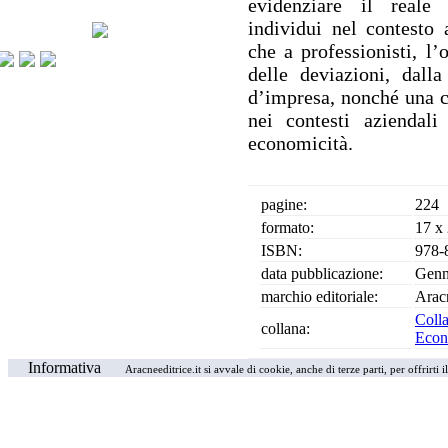
evidenziare il reale
individui nel contesto a
che a professionisti, l’
delle deviazioni, dalla
d’impresa, nonché una ch
nei contesti aziendali
economicità.
pagine:
224
formato:
17 x
ISBN:
978-
data pubblicazione:
Genn
marchio editoriale:
Arac
Coll
collana:
Econo
Informativa
Aracneeditrice.it si avvale di cookie, anche di terze parti, per offrirti