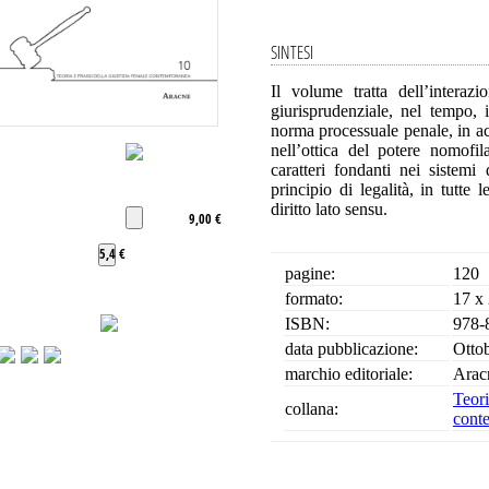
SINTESI
Il volume tratta dell’intera
giurisprudenziale, nel tempo, i
norma processuale penale, in acti
nell’ottica del potere nomofil
caratteri fondanti nei sistemi 
principio di legalità, in tutte 
diritto lato sensu.
9,00 €
5,4 €
pagine:
120
formato:
17 x
ISBN:
978-
data pubblicazione:
Otto
marchio editoriale:
Arac
Teo
collana:
cont