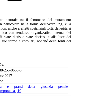
zione naturale tra il fenomeno del mutamento
n particolare nella forma dell’overruling, e la
on, anche a effetti sostanziali forti, da leggersi
attico con tendenza organizzativa interna, dei
di stare dictis e stare decisis, e alla luce del
le sue forme e corollari, nonché delle fonti del
 24
88-255-0660-0
bre 2017
ne
ria e prassi della giustizia penale
emporanea |
10