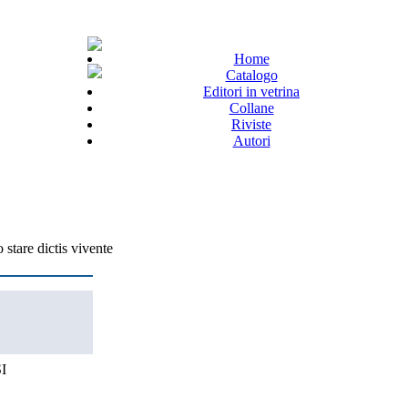
Home
Catalogo
Editori in vetrina
Collane
Riviste
Autori
stare dictis vivente
I