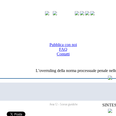
Pubblica con noi
FAQ
Contatti
L’overruling della norma processuale penale nello 
Area 12 – Scienze giuridiche
SINTES