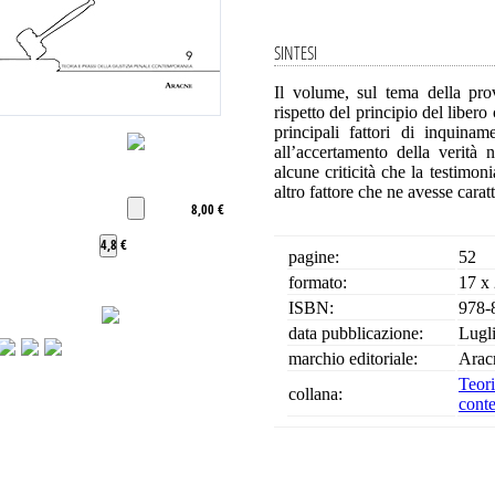
SINTESI
Il volume, sul tema della prov
rispetto del principio del libero
principali fattori di inquinam
all’accertamento della verità 
alcune criticità che la testimon
altro fattore che ne avesse carat
8,00 €
4,8 €
pagine:
52
formato:
17 x
ISBN:
978-
data pubblicazione:
Lugl
marchio editoriale:
Arac
Teo
collana:
cont