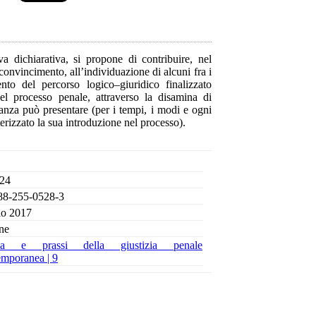
a dichiarativa, si propone di contribuire, nel
 convincimento, all’individuazione di alcuni fra i
ento del percorso logico–giuridico finalizzato
nel processo penale, attraverso la disamina di
ianza può presentare (per i tempi, i modi e ogni
terizzato la sua introduzione nel processo).
 24
88-255-0528-3
io 2017
ne
ria e prassi della giustizia penale
emporanea |
9