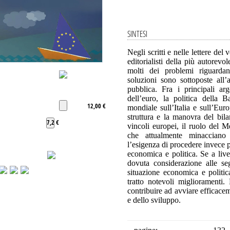
SINTESI
Negli scritti e nelle lettere del 
editorialisti della più autorevo
molti dei problemi riguardan
soluzioni sono sottoposte all’a
pubblica. Fra i principali argo
dell’euro, la politica della B
12,00 €
mondiale sull’Italia e sull’Euro
struttura e la manovra del bila
7,2 €
vincoli europei, il ruolo del M
che attualmente minacciano
l’esigenza di procedere invece p
economica e politica. Se a livel
dovuta considerazione alle seg
situazione economica e politic
tratto notevoli miglioramenti
contribuire ad avviare efficaceme
e dello sviluppo.