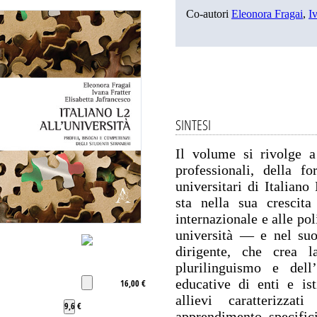
Co-autori
Eleonora Fragai
,
I
SINTESI
Il volume si rivolge a
professionali, della fo
universitari di Italiano
sta nella sua crescit
internazionale e alle pol
università — e nel suo
dirigente, che crea l
plurilinguismo e dell’
educative di enti e isti
16,00 €
allievi caratterizza
9,6 €
apprendimento specifici