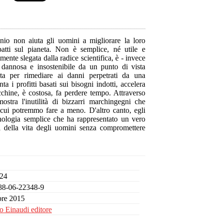
nio non aiuta gli uomini a migliorare la loro
patti sul pianeta. Non è semplice, né utile e
nte slegata dalla radice scientifica, è - invece
 dannosa e insostenibile da un punto di vista
ta per rimediare ai danni perpetrati da una
a i profitti basati sui bisogni indotti, accelera
cchine, è costosa, fa perdere tempo. Attraverso
stra l'inutilità di bizzarri marchingegni che
i cui potremmo fare a meno. D'altro canto, egli
tecnologia semplice che ha rappresentato un vero
i della vita degli uomini senza compromettere
 24
88-06-22348-9
bre 2015
o Einaudi editore