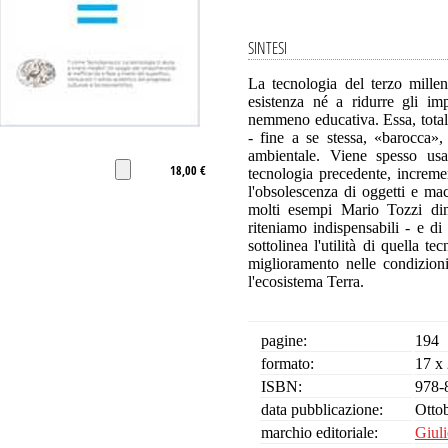
SINTESI
La tecnologia del terzo millen
esistenza né a ridurre gli im
nemmeno educativa. Essa, totalme
- fine a se stessa, «barocca»,
ambientale. Viene spesso usa
18,00 €
tecnologia precedente, increment
l'obsolescenza di oggetti e ma
molti esempi Mario Tozzi dimo
riteniamo indispensabili - e d
sottolinea l'utilità di quella 
miglioramento nelle condizion
l'ecosistema Terra.
pagine:
194
formato:
17 x
ISBN:
978-
data pubblicazione:
Otto
marchio editoriale:
Giuli