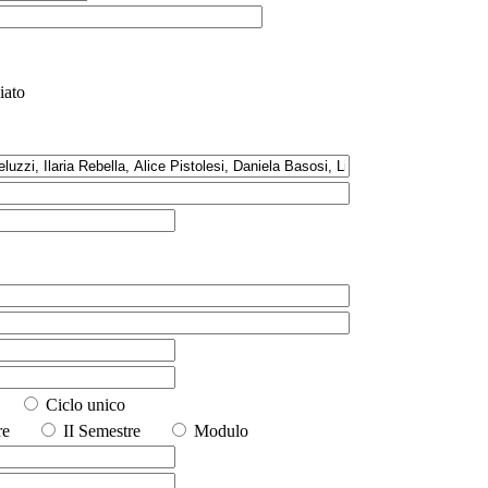
iato
io
Ciclo unico
stre
II Semestre
Modulo