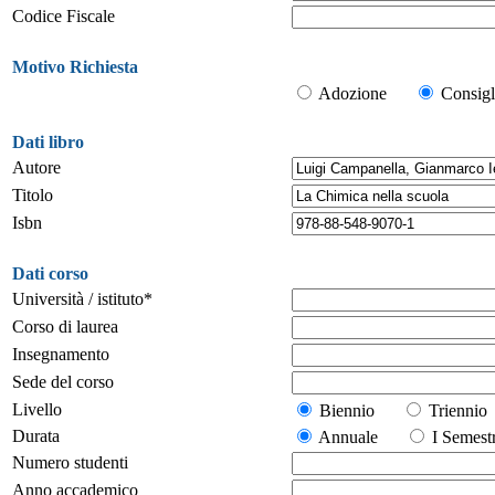
Codice Fiscale
Motivo Richiesta
Adozione
Consigl
Dati libro
Autore
Titolo
Isbn
Dati corso
Università / istituto*
Corso di laurea
Insegnamento
Sede del corso
Livello
Biennio
Trienn
Durata
Annuale
I Seme
Numero studenti
Anno accademico