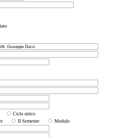
iato
io
Ciclo unico
stre
II Semestre
Modulo