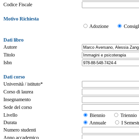
Codice Fiscale
Motivo Richiesta
Adozione
Consigl
Dati libro
Autore
Titolo
Isbn
Dati corso
Università / istituto*
Corso di laurea
Insegnamento
Sede del corso
Livello
Biennio
Trienn
Durata
Annuale
I Seme
Numero studenti
Anno accademico