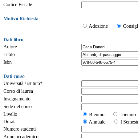
Codice Fiscale
Motivo Richiesta
Adozione
Consigl
Dati libro
Autore
Titolo
Isbn
Dati corso
Università / istituto*
Corso di laurea
Insegnamento
Sede del corso
Livello
Biennio
Trienn
Durata
Annuale
I Seme
Numero studenti
Anno accademico