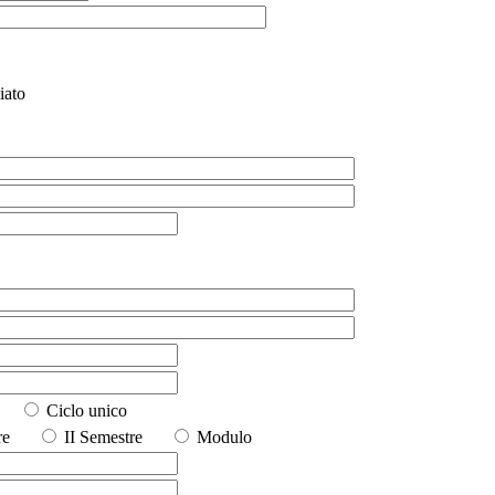
iato
io
Ciclo unico
stre
II Semestre
Modulo