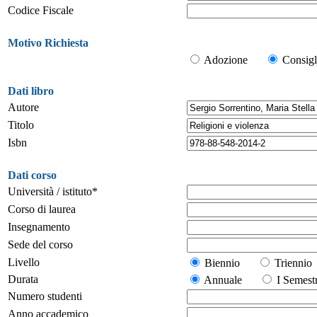
Codice Fiscale
Motivo Richiesta
Adozione
Consigl
Dati libro
Autore
Titolo
Isbn
Dati corso
Università / istituto*
Corso di laurea
Insegnamento
Sede del corso
Livello
Biennio
Trienn
Durata
Annuale
I Seme
Numero studenti
Anno accademico