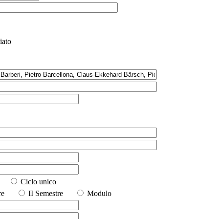
iato
io
Ciclo unico
stre
II Semestre
Modulo