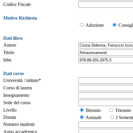
Codice Fiscale
Motivo Richiesta
Adozione
Consigl
Dati libro
Autore
Titolo
Isbn
Dati corso
Università / istituto*
Corso di laurea
Insegnamento
Sede del corso
Livello
Biennio
Trienn
Durata
Annuale
I Seme
Numero studenti
Anno accademico