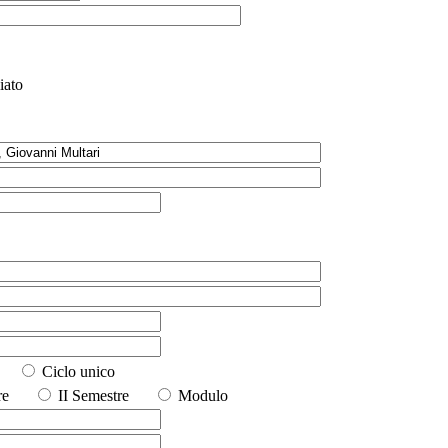
iato
io
Ciclo unico
stre
II Semestre
Modulo