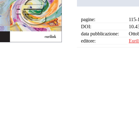
pagine:
115-
DOI:
10.4
data pubblicazione:
Otto
editore:
Euril