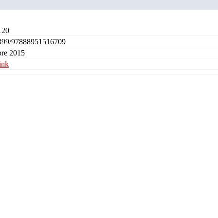
120
399/97888951516709
bre 2015
ink