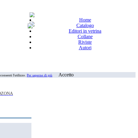
Home
Catalogo
Editori in vetrina
Collane
Riviste
Autori
Accetto
consenti l'utilizzo.
Per saperne di più
ROZONA