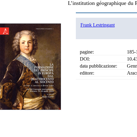
L’institution géographique du 
Frank Lestringant
pagine:
185-
DOI:
10.4
data pubblicazione:
Genn
editore:
Arac