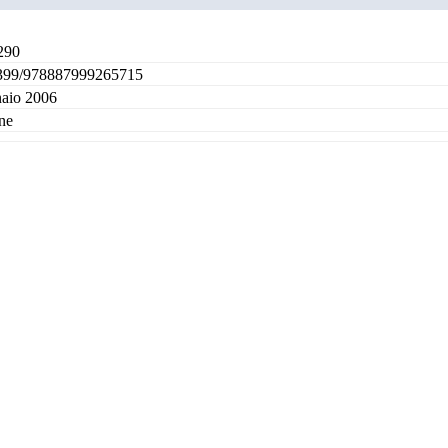
290
399/978887999265715
aio 2006
ne