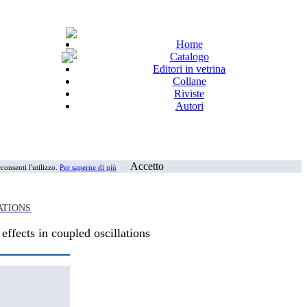
Home
Catalogo
Editori in vetrina
Collane
Riviste
Autori
Accetto
consenti l'utilizzo.
Per saperne di più
ATIONS
effects in coupled oscillations