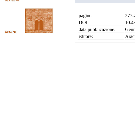
pagine:
277-
DOI:
10.4
data pubblicazione:
Genn
editore:
Arac