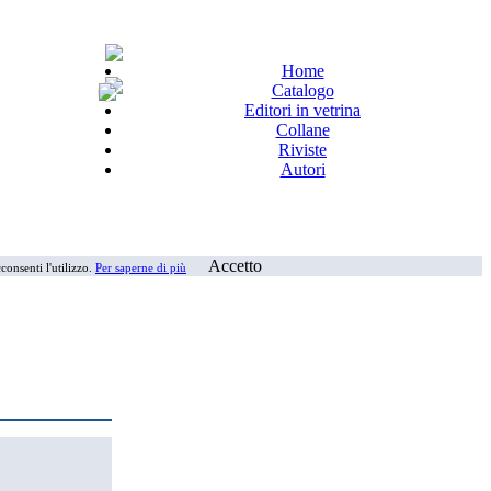
Home
Catalogo
Editori in vetrina
Collane
Riviste
Autori
Accetto
consenti l'utilizzo.
Per saperne di più