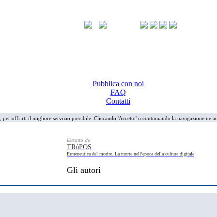
Pubblica con noi
FAQ
Contatti
i, per offrirti il migliore servizio possibile. Cliccando 'Accetto' o continuando la navigazione ne ac
Estratto da
TRóPOS
Ermeneutica del morire. La morte nell’epoca della cultura digitale
Gli autori