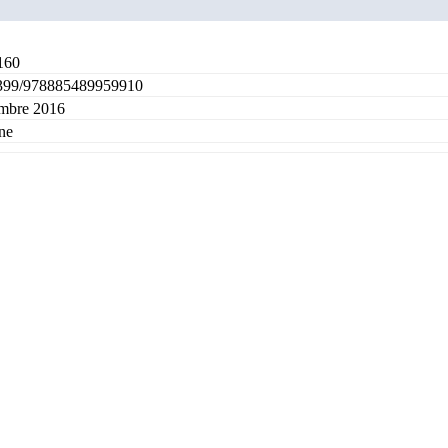
160
399/978885489959910
mbre 2016
ne