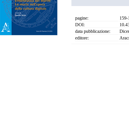
pagine:
159-
DOI:
10.4
data pubblicazione:
Dice
editore:
Arac