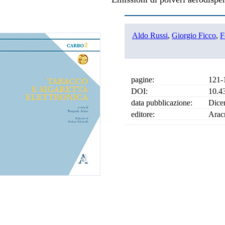
Aldo Russi
,
Giorgio Ficco
,
F
pagine:
121-
DOI:
10.4
data pubblicazione:
Dice
editore:
Arac