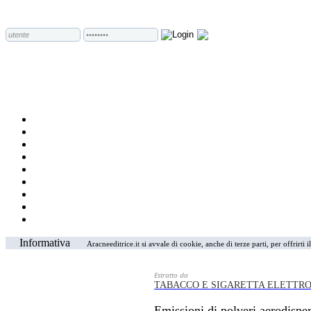
Informativa
Aracneeditrice.it si avvale di cookie, anche di terze parti, per offrirti
Estratto da
TABACCO E SIGARETTA ELETTR
Emissioni di polveri aerodisper