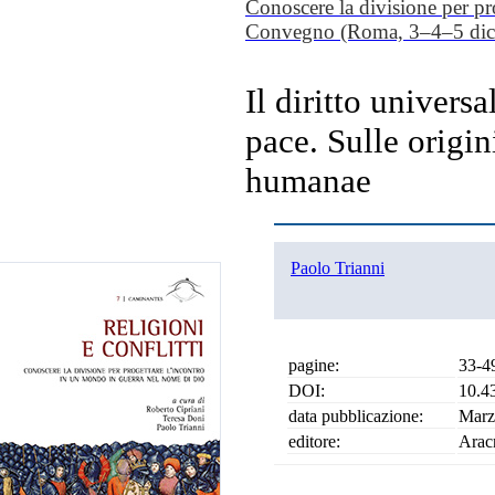
Conoscere la divisione per pr
Convegno (Roma, 3–4–5 dic
Il diritto universa
pace. Sulle origin
humanae
Paolo Trianni
pagine:
33-4
DOI:
10.4
data pubblicazione:
Marz
editore:
Arac