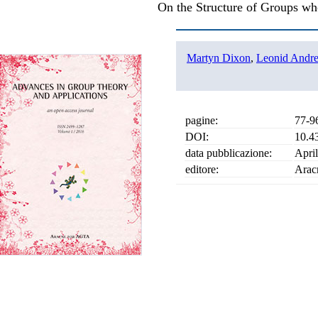
On the Structure of Groups wh
Martyn Dixon
,
Leonid Andr
pagine:
77-9
DOI:
10.4
data pubblicazione:
Apri
editore:
Arac