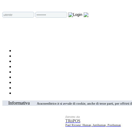
Informativa
Aracneeditrice.it si avvale di cookie, anche di terze parti, per offrirti
Estratto da
TRóPOS
Paul Ricoeur: Human, Antihuman, Posthuman