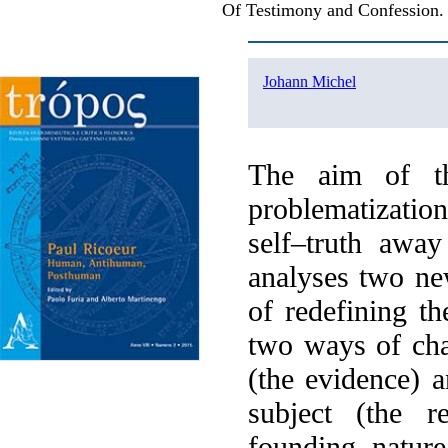
Of Testimony and Confession.
Johann Michel
The aim of t
problematization
self–truth away 
analyses two n
of redefining th
two ways of cha
(the evidence) a
subject (the r
founding nature