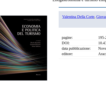
Valentina Della Corte
,
Giova
pagine:
195-
DOI:
10.4
data pubblicazione:
Nove
editore:
Arac