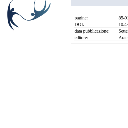
pagine:
85-9
DOI:
10.4
data pubblicazione:
Sett
editore:
Arac