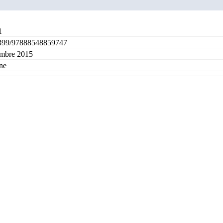
1
399/97888548859747
embre 2015
ne