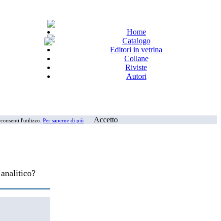
Home
Catalogo
Editori in vetrina
Collane
Riviste
Autori
Accetto
consenti l'utilizzo.
Per saperne di più
 analitico?