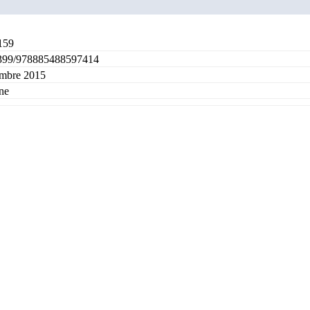
159
399/978885488597414
embre 2015
ne