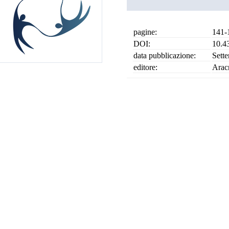
pagine:
141-
DOI:
10.4
data pubblicazione:
Sett
editore:
Arac