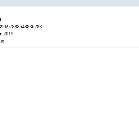
4
399/97888548836283
le 2015
ne