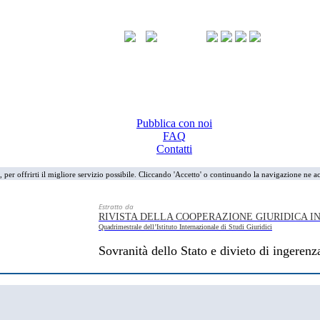
Pubblica con noi
FAQ
Contatti
i, per offrirti il migliore servizio possibile. Cliccando 'Accetto' o continuando la navigazione ne ac
Estratto da
RIVISTA DELLA COOPERAZIONE GIURIDICA 
Quadrimestrale dell’Istituto Internazionale di Studi Giuridici
Sovranità dello Stato e divieto di ingerenza