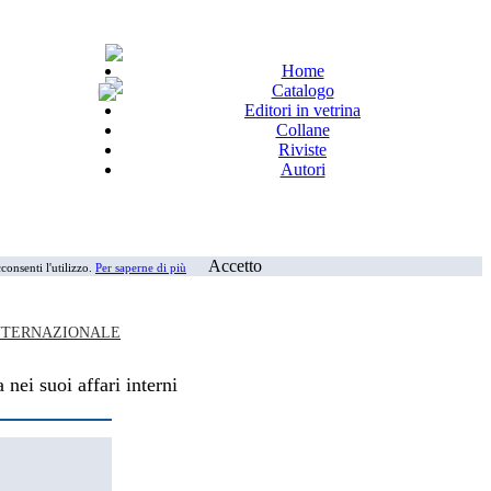
Home
Catalogo
Editori in vetrina
Collane
Riviste
Autori
Accetto
consenti l'utilizzo.
Per saperne di più
INTERNAZIONALE
 nei suoi affari interni