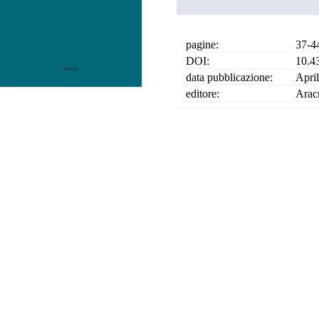
pagine:
37-4
DOI:
10.4
data pubblicazione:
Apri
editore:
Arac