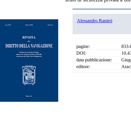
Alessandro Ranieri
pagine:
833-
DOI:
10.4
data pubblicazione:
Giug
editore:
Arac