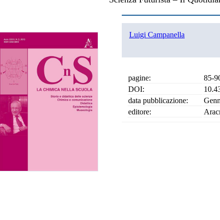
Luigi Campanella
pagine:
85-9
DOI:
10.4
data pubblicazione:
Genn
editore:
Arac