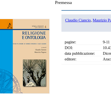
Premessa
Claudio Ciancio
,
Maurizio P
pagine:
9-11
DOI:
10.4
data pubblicazione:
Dice
editore:
Arac